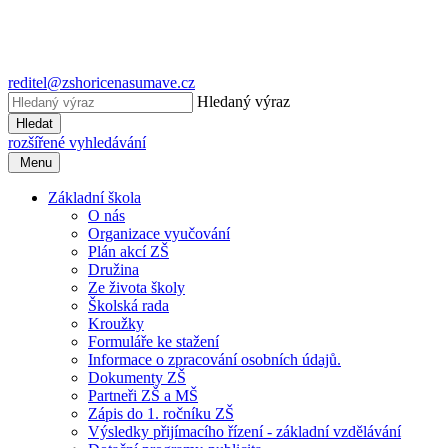
reditel@zshoricenasumave.cz
Hledaný výraz
Hledat
rozšířené vyhledávání
Menu
Základní škola
O nás
Organizace vyučování
Plán akcí ZŠ
Družina
Ze života školy
Školská rada
Kroužky
Formuláře ke stažení
Informace o zpracování osobních údajů.
Dokumenty ZŠ
Partneři ZŠ a MŠ
Zápis do 1. ročníku ZŠ
Výsledky přijímacího řízení - základní vzdělávání