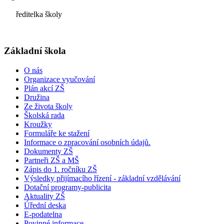
ředitelka školy
Základní škola
O nás
Organizace vyučování
Plán akcí ZŠ
Družina
Ze života školy
Školská rada
Kroužky
Formuláře ke stažení
Informace o zpracování osobních údajů.
Dokumenty ZŠ
Partneři ZŠ a MŠ
Zápis do 1. ročníku ZŠ
Výsledky přijímacího řízení - základní vzdělávání
Dotační programy-publicita
Aktuality ZŠ
Úřední deska
E-podatelna
Povinné informace