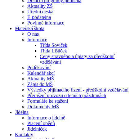
Dotační programy-publicita
Aktuality ZŠ
Úřední deska
E-podatelna
Povinné informace
Mateřská škola
O nás
Informace
Třída Soviček
Třída Lištiček
Ceny stravného a úplaty za předškolní
vzdělávání
Poděkování
Kalendář akcí
Aktuality MŠ
Zápis do MŠ
Výsledky přijímacího řízení - předškolní vzdělávání
Přerušení provozu o letních prázdninách
Formuláře ke stažení
Dokumenty MŠ
Jídelna
Informace o jídelně
Placení obědů
Jídelníček
Kontakty