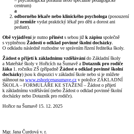
– psychologická poradna nebo speciálně pedagogické
centrum)
a
odborného lékaře nebo klinického psychologa
(posouzení
již
nemůže
vydat praktický lékař pro děti a dorost ani
pediatr).
Obě vyjádření
je nutno
přinést
s sebou již
k zápisu
společně
s vyplněnou
Žádostí o odklad povinné školní docházky
.
O odkladu následně rozhodne ve správním řízení ředitelka školy.
Žádost o přijetí k základnímu vzdělávání
do Základní školy
a Mateřské školy v Hořicích na Šumavě a
Dotazník pro rodiče
žáka
1. ročníku ZŠ (případně
Žádost o odklad povinné školní
docházky
) jsou k dispozici v základní škole nebo si je můžete
stáhnout na
www.zshoricenasumave.cz
v položce ZÁKLADNÍ
ŠKOLA – FORMULÁŘE KE STAŽENÍ – Žádost o přijetí
k základnímu vzdělávání (nebo Žádost o odklad povinné školní
docházky nebo Dotazník pro rodiče).
Hořice na Šumavě 15. 12. 2025
Mgr. Jana Čurdová v. r.