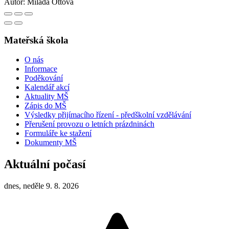
Autor:
Milada Ottová
Mateřská škola
O nás
Informace
Poděkování
Kalendář akcí
Aktuality MŠ
Zápis do MŠ
Výsledky přijímacího řízení - předškolní vzdělávání
Přerušení provozu o letních prázdninách
Formuláře ke stažení
Dokumenty MŠ
Aktuální počasí
dnes, neděle 9. 8. 2026