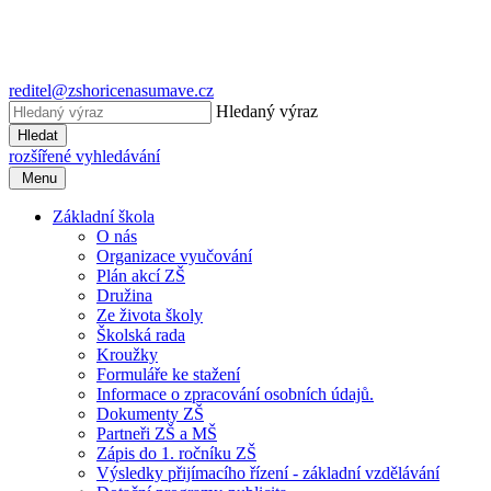
reditel@zshoricenasumave.cz
Hledaný výraz
Hledat
rozšířené vyhledávání
Menu
Základní škola
O nás
Organizace vyučování
Plán akcí ZŠ
Družina
Ze života školy
Školská rada
Kroužky
Formuláře ke stažení
Informace o zpracování osobních údajů.
Dokumenty ZŠ
Partneři ZŠ a MŠ
Zápis do 1. ročníku ZŠ
Výsledky přijímacího řízení - základní vzdělávání