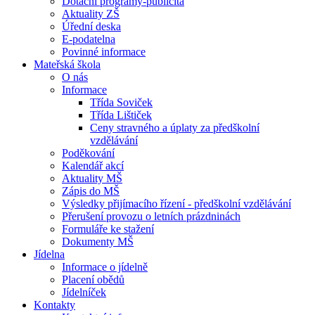
Dotační programy-publicita
Aktuality ZŠ
Úřední deska
E-podatelna
Povinné informace
Mateřská škola
O nás
Informace
Třída Soviček
Třída Lištiček
Ceny stravného a úplaty za předškolní
vzdělávání
Poděkování
Kalendář akcí
Aktuality MŠ
Zápis do MŠ
Výsledky přijímacího řízení - předškolní vzdělávání
Přerušení provozu o letních prázdninách
Formuláře ke stažení
Dokumenty MŠ
Jídelna
Informace o jídelně
Placení obědů
Jídelníček
Kontakty